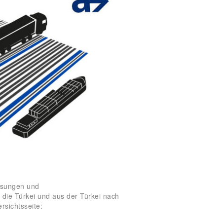
Lösungen und
 die Türkei und aus der Türkei nach
rsichtsseite: