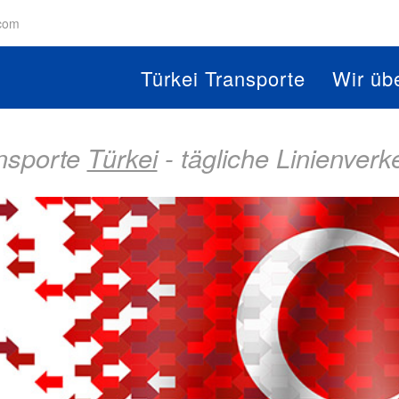
.com
Türkei Transporte
Wir üb
nsporte
Türkei
- tägliche Linienverk